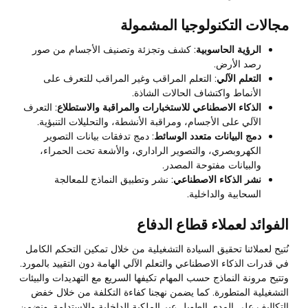
مجالات التكنولوجيا المشمولة
الرؤية الحاسوبية
: كشف وتجزئة وتصنيف الأجسام من صور
رصد الأرض.
التعلم الآلي
: التعلم المراقب وغير المراقب للتعرف على
الأنماط واكتشاف الحالات الشاذة.
الذكاء الاصطناعي للاستخبارات والمراقبة والاستطلاع
: التعرف
الآلي على الأجسام، ومراقبة الأنشطة، والتحليلات التنبؤية.
دمج البيانات متعدد الوسائط
: دمج تدفقات بيانات التصوير
الكهروبصري، والتصوير الراداري، والأشعة تحت الحمراء،
والبيانات مفتوحة المصدر.
نشر الذكاء الاصطناعي
: نشر وتطبيق النماذج للمعالجة
السحابية والداخلية.
الفوائد لعملاء قطاع الدفاع
نُتيح لعملائنا تحقيق السيادة التشغيلية من خلال تمكين التحكم الكامل
في قدرات الذكاء الاصطناعي والتعلم الآلي الهامة دون التقييد بالمورد.
وتتيح مرونة النماذج حسب المهام تكيفها السريع مع التهديدات والبيئات
التشغيلية المتطورة. كما يضمن نهجنا كفاءة التكلفة من خلال خفض
التكاليف على المدى الطويل عبر الملكية الداخلية والاستدامة. ونضمن