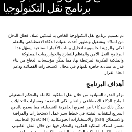
برنامج نقل التكنولوجيا
تم تصميم برنامج نقل التكنولوجيا الخاص بنا لتمكين عملاء قطاع الدفاع
من امتلاك وتشغيل وتطوير أحدث تقنيات الذكاء الاصطناعي والتعلم
الآلي والرؤية الحاسوبية لتحليل بيانات الأقمار الصناعية. يسهّل هذا
البرنامج النقل الآمن والمنظم للنماذج والخوارزميات المملوكة
والملكية الفكرية المرتبطة بها، مما يمكّن مؤسسات الدفاع من بناء
قدرات سيادية جاهزة للمهام في مجال الاستخبارات الفضائية ودعم
اتخاذ القرار.
أهداف البرنامج
نوفر القدرة السيادية من خلال نقل الملكية الكاملة والتحكم التشغيلي
لنماذج الذكاء الاصطناعي والتعلم الآلي المتقدمة ومسارات التحليلات.
يمكّن ذلك شركاءنا من تسريع الجاهزية التشغيلية، مما يسمح بالدمج
السريع للتقنيات المثبتة في خطط سير عمل الاستخبارات والمراقبة
والاستطلاع (ISR) والاستخبارات الجيومكانية (GEOINT) الدفاعية.
نضمن امتلاك الملكية الفكرية والتحكم فيها من خلال النقل القانوني
والفني الكامل للملكية الفكرية والوثائق والكود المصدري. ولدعم