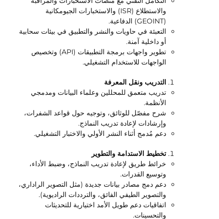
التكامل التقني مع منصات الاستخبارات والمراقبة
والاستطلاع (ISR) والاستخبارات الجيومكانية
(GEOINT) الدفاعية.
التعبئة في حاويات والنشر والتطبيق في بيئات سحابية
أو داخلية آمنة.
تطوير واجهات برمجة التطبيقات (API) وتخصيص
الواجهات للاستخدام التشغيلي.
التدريب ونقل المعرفة
تدريب متعمق للمحللين وعلماء البيانات ومدمجي
الأنظمة.
شرح مفصّل للوثائق، وتوجيه حول قواعد الشفرات،
وإرشادات لإعادة تدريب النماذج.
دعم مُدمج أثناء النشر الأولي والاختبار التشغيلي.
تخطيط الاستدامة والتطوير
خرائط طريق لإعادة تدريب النماذج، وضبط الأداء،
وتوسيع القدرات.
دعم دمج مصادر بيانات جديدة (مثل التصوير الراداري،
والتصوير الطيفي الفائق، والترددات الراديوية).
اتفاقيات دعم طويل الأمد اختيارية للتحديثات
والتحسينات.